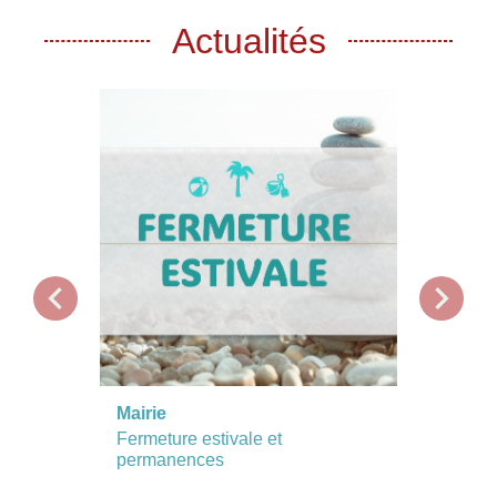
Actualités
chevron_left
chevron_right
Mairie
Applic
Fermeture estivale et
permanences