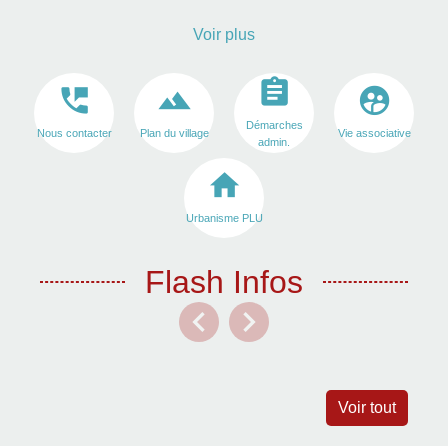
Voir plus
assignment
perm_phone_msg
landscape
supervised_user_circle
Démarches
Nous contacter
Plan du village
Vie associative
admin.
home
Urbanisme PLU
Flash Infos
chevron_left
chevron_right
Previous
Next
Voir tout