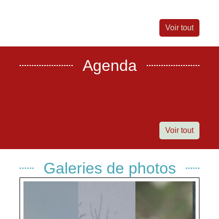
Voir tout
Agenda
Voir tout
Galeries de photos