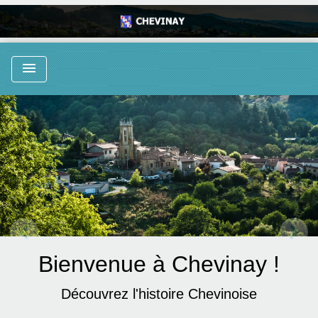
menu
chevron_left
chevron_right
Previous
Next
Bienvenue à Chevinay !
Découvrez l'histoire Chevinoise